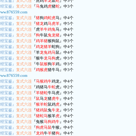
赌经宝鉴』
复式六连
『虎鸡
羊龙
鼠
蛇
』中3个
赌经宝鉴』
复式六连
『
马
兔鸡
虎
猪
蛇
』中3个
ww.876559.com
赌经宝鉴』
复式六连
『
猪
狗
鸡蛇虎
马』中4个
赌经宝鉴』
复式六连
『
猪龙
鸡
马虎羊
』中5个
赌经宝鉴』
复式六连
『虎
羊牛鸡兔
马』中4个
赌经宝鉴』
复式六连
『
狗
牛鼠
兔龙猪
』中4个
赌经宝鉴』
复式六连
『
鸡羊猪
猴狗鼠』中3个
赌经宝鉴』
复式六连
『
鸡龙猪羊
蛇狗』中4个
赌经宝鉴』
复式六连
『羊
龙兔鸡马
鼠』中4个
赌经宝鉴』
复式六连
『猴牛
龙马狗
虎』中3个
赌经宝鉴』
复式六连
『牛
鼠猴
狗
羊
鸡』中3个
赌经宝鉴』
复式六连
『
鸡猴虎
猪牛马』中3个
ww.876559.com
赌经宝鉴』
复式六连
『
马猴鸡牛
鸡龙』中4个
赌经宝鉴』
复式六连
『鸡猪马
牛蛇
虎』中2个
赌经宝鉴』
复式六连
『
羊猪蛇
牛马虎』中3个
赌经宝鉴』
复式六连
『
鼠
马
龙
猪
虎牛
』中4个
赌经宝鉴』
复式六连
『
猴羊蛇
鼠鸡
虎
』中4个
赌经宝鉴』
复式六连
『
猪鸡鼠
兔
牛
龙
』中5个
赌经宝鉴』
复式六连
『
猪蛇马
猴羊
虎
』中4个
赌经宝鉴』
复式六连
『兔猴
马狗鸡牛
』中4个
赌经宝鉴』
复式六连
『
狗虎马鼠
牛猴』中4个
赌经宝鉴』
复式六连
『
龙鸡
牛
羊
猪
狗
』中4个