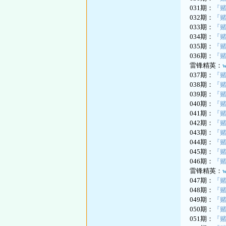
031期：
『
032期：
『
033期：
『
034期：
『
035期：
『
036期：
『
雷锋精英：
w
037期：
『
038期：
『
039期：
『
040期：
『
041期：
『
042期：
『
043期：
『
044期：
『
045期：
『
046期：
『
雷锋精英：
w
047期：
『
048期：
『
049期：
『
050期：
『
051期：
『