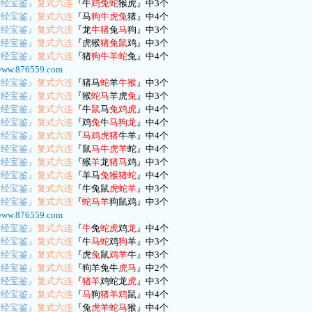
赌经宝鉴』
复式六连
『牛
鸡兔蛇
猴虎』中3个
赌经宝鉴』
复式六连
『马
狗牛虎兔
猪』中4个
赌经宝鉴』
复式六连
『龙
牛猪
兔
马
狗』中3个
赌经宝鉴』
复式六连
『虎猴
猪兔鼠
鸡』中3个
赌经宝鉴』
复式六连
『猪
狗牛羊蛇
兔』中4个
ww.876559.com
赌经宝鉴』
复式六连
『猪马
蛇
羊
牛猴
』中3个
赌经宝鉴』
复式六连
『猴
蛇马
羊虎
兔
』中3个
赌经宝鉴』
复式六连
『牛
鼠
马
兔鸡虎
』中4个
赌经宝鉴』
复式六连
『鸡
兔
牛
马狗龙
』中4个
赌经宝鉴』
复式六连
『
马鸡虎猪
牛羊』中4个
赌经宝鉴』
复式六连
『鼠
马牛虎羊
蛇』中4个
赌经宝鉴』
复式六连
『猴
羊
龙
猪
马
鸡』中3个
赌经宝鉴』
复式六连
『羊马
兔猴猪蛇
』中4个
赌经宝鉴』
复式六连
『牛兔鼠
虎蛇羊
』中3个
赌经宝鉴』
复式六连
『
蛇马羊
狗鼠鸡』中3个
ww.876559.com
赌经宝鉴』
复式六连
『
牛
兔
蛇虎
鸡
龙
』中4个
赌经宝鉴』
复式六连
『牛
马蛇
鸡
狗
羊』中3个
赌经宝鉴』
复式六连
『虎
兔
鼠
鸡
羊
牛』中3个
赌经宝鉴』
复式六连
『狗羊兔牛
虎马
』中2个
赌经宝鉴』
复式六连
『
猪羊
鸡蛇龙
虎
』中3个
赌经宝鉴』
复式六连
『
马
狗
猪羊鸡
鼠』中4个
赌经宝鉴』
复式六连
『兔
虎羊蛇马
猴』中4个