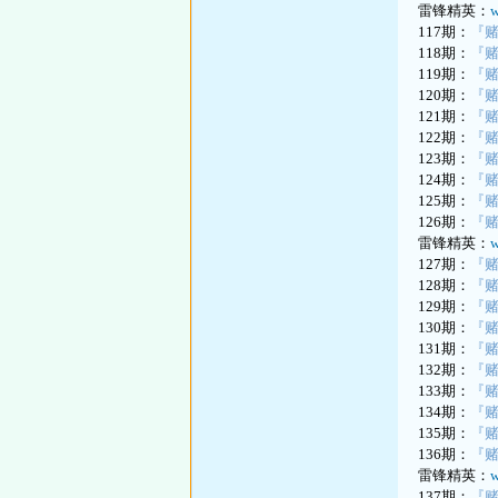
雷锋精英：
w
117期：
『
118期：
『
119期：
『
120期：
『
121期：
『
122期：
『
123期：
『
124期：
『
125期：
『
126期：
『
雷锋精英：
w
127期：
『
128期：
『
129期：
『
130期：
『
131期：
『
132期：
『
133期：
『
134期：
『
135期：
『
136期：
『
雷锋精英：
w
137期：
『